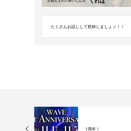
くれは
京都生まれの食いしん坊
たくさんお話しして乾杯しましょッ！！
 立ち上げの想
1周年！